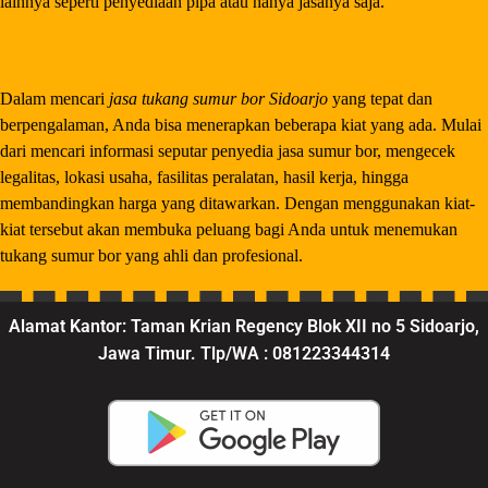
lainnya seperti penyediaan pipa atau hanya jasanya saja.
Dalam mencari
jasa tukang sumur bor Sidoarjo
yang tepat dan
berpengalaman, Anda bisa menerapkan beberapa kiat yang ada. Mulai
dari mencari informasi seputar penyedia jasa sumur bor, mengecek
legalitas, lokasi usaha, fasilitas peralatan, hasil kerja, hingga
membandingkan harga yang ditawarkan. Dengan menggunakan kiat-
kiat tersebut akan membuka peluang bagi Anda untuk menemukan
tukang sumur bor yang ahli dan profesional.
Alamat Kantor: Taman Krian Regency Blok XII no 5 Sidoarjo,
Jawa Timur. Tlp/WA : 081223344314