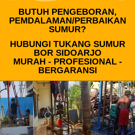
BUTUH PENGEBORAN,
PEMDALAMAN/PERBAIKAN
SUMUR?
HUBUNGI TUKANG SUMUR
BOR SIDOARJO
MURAH - PROFESIONAL -
BERGARANSI