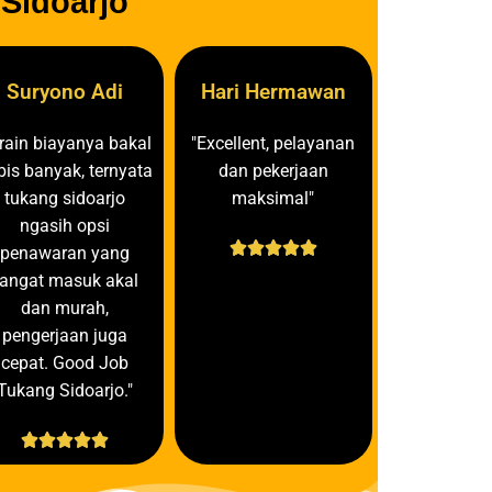
Sidoarjo
Suryono Adi
Hari Hermawan
irain biayanya bakal
"Excellent, pelayanan
bis banyak, ternyata
dan pekerjaan
tukang sidoarjo
maksimal"
ngasih opsi





penawaran yang
angat masuk akal
dan murah,
pengerjaan juga
cepat. Good Job
Tukang Sidoarjo."




