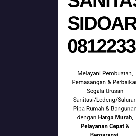
SANITAS
SIDOA
0812233
Melayani Pembuatan,
Pemasangan & Perbaika
Segala Urusan
Sanitasi/Ledeng/Salura
Pipa Rumah & Banguna
dengan
Harga Murah
,
Pelayanan Cepat
&
Bergaransi.