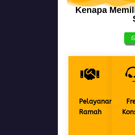
Kenapa Memil
Pelayanan
Fr
Ramah
Kons