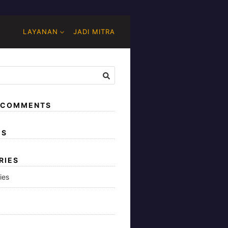
LAYANAN
JADI MITRA
 COMMENTS
ES
RIES
ies