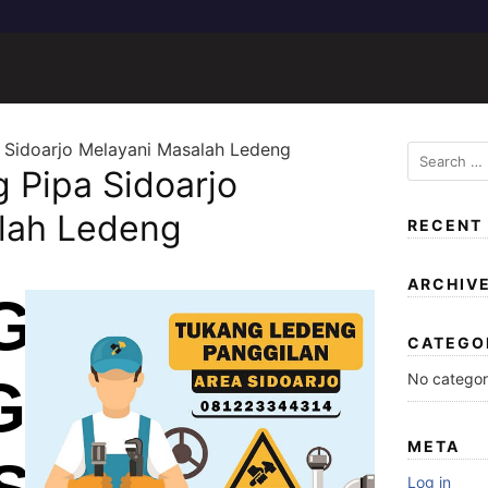
 Sidoarjo Melayani Masalah Ledeng
 Pipa Sidoarjo
lah Ledeng
RECENT
ARCHIV
G
CATEGO
No categor
G
META
Log in