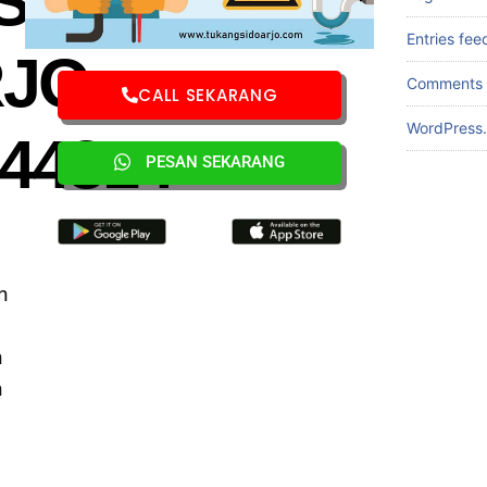
I/PIPA
Entries fee
RJO
Comments 
CALL SEKARANG
WordPress.
44314
PESAN SEKARANG
n
n
n