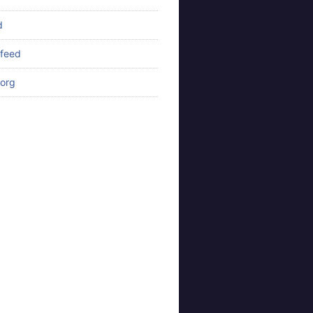
d
feed
org