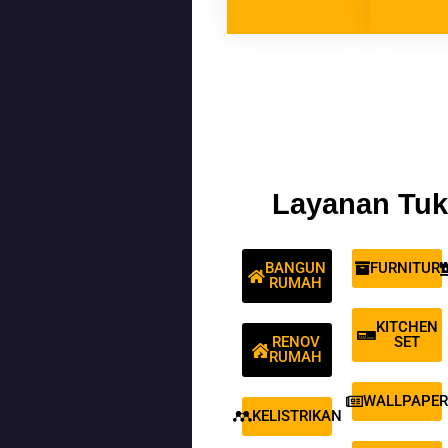
Layanan Tuk
BANGUN
FURNITUR
RUMAH
KITCHEN
RENOV
SET
RUMAH
WALLPAPER
KELISTRIKAN