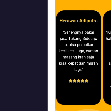
Herawan Adiputra
"Senengnya pakai
"K
jasa Tukang Sidoarjo
ha
itu, bisa perbaikan
kecil-kecil juga, cuman
masang kran saja
bisa, cepat dan murah
s
lagi."




