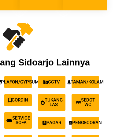
ang Sidoarjo Lainnya
PLAFON/GYPSUM
CCTV
TAMAN/KOLAM
GORDIN
TUKANG
SEDOT
LAS
WC
SERVICE
SOFA
PAGAR
PENGECORAN