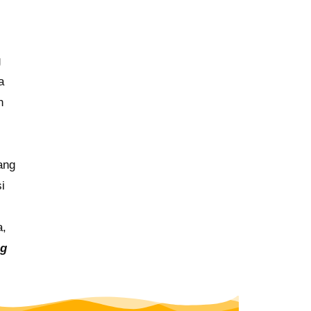
g
a
n
ang
i
a,
ng