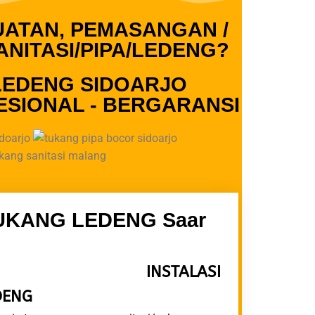
ATAN, PEMASANGAN /
NITASI/PIPA/LEDENG?
LEDENG SIDOARJO
ESIONAL - BERGARANSI
UKANG LEDENG Saar
AAN INSTALASI
DENG