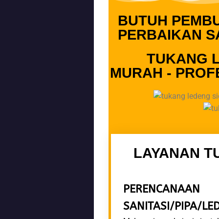
BUTUH PEMBU
PERBAIKAN SA
TUKANG 
MURAH - PROF
LAYANAN T
PERENCAN
SANITASI/PIPA/LE